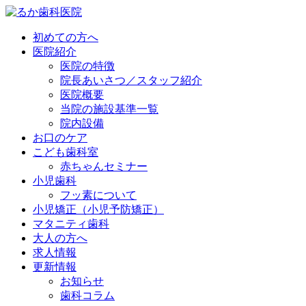
初めての方へ
医院紹介
医院の特徴
院長あいさつ／スタッフ紹介
医院概要
当院の施設基準一覧
院内設備
お口のケア
こども歯科室
赤ちゃんセミナー
小児歯科
フッ素について
小児矯正（小児予防矯正）
マタニティ歯科
大人の方へ
求人情報
更新情報
お知らせ
歯科コラム