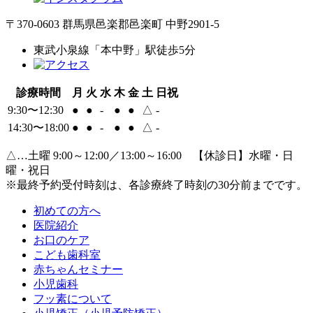
〒370-0603 群馬県邑楽郡邑楽町 中野2901-5
東武小泉線「本中野」駅徒歩5分
診療時間
月
火
水
木
金
土
日祝
9:30〜12:30
●
●
-
●
●
△
-
14:30〜18:00
●
●
-
●
●
△
-
△…土曜 9:00～12:00／13:00～16:00 【休診日】水曜・日
曜・祝日
※最終予約受付時刻は、各診療終了時刻の30分前までです。
初めての方へ
医院紹介
お口のケア
こども歯科室
赤ちゃんセミナー
小児歯科
フッ素について