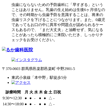
虫歯にならないための予防歯科に「早すぎる」という
ことはありません。乳歯の生え始めは生後6ヶ月頃なの
で、その時期から虫歯予防を意識することは、将来の
虫歯リスクを下げることにつながります。また、0歳児
であってもお口の中に異常や問題点が認められるケー
スもあるので、「まだ大丈夫」と油断せず、気になる
ことがあったら積極的にご来院いただき、しっかりチ
ェックをお受けください。
〒370-0603 群馬県邑楽郡邑楽町 中野2901-5
東武小泉線「本中野」駅徒歩5分
診療時間
月
火
水
木
金
土
日祝
9:30〜12:30
●
●
-
●
●
△
-
14:30〜18:00
●
●
-
●
●
△
-